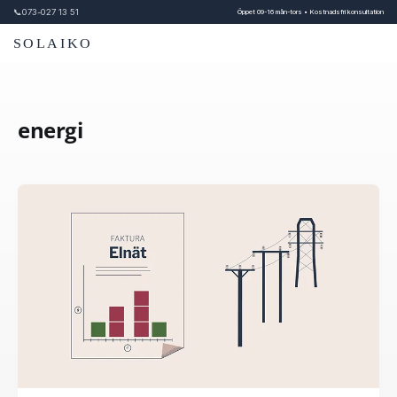
📞
073-027 13 51
Öppet 09-16 mån-tors • Kostnadsfri konsultation
SOLAIKO
energi