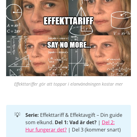
Effekttariffer gör att toppar i elanvändningen kostar mer
💡
Serie:
Effekttariff & Effektavgift – Din guide
som elkund.
Del 1: Vad är det?
|
Del 2:
Hur fungerar det?
| Del 3 (kommer snart)