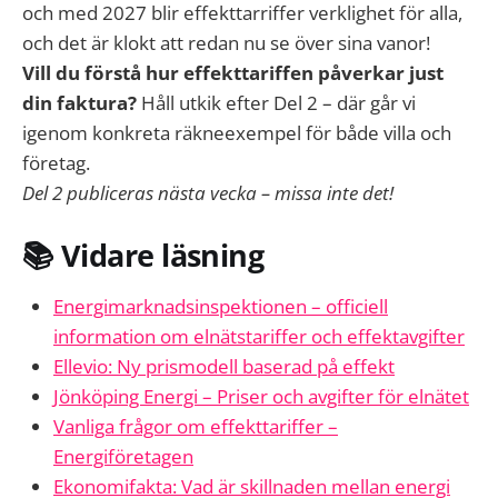
och med 2027 blir effekttarriffer verklighet för alla,
och det är klokt att redan nu se över sina vanor!
Vill du förstå hur effekttariffen påverkar just
din faktura?
Håll utkik efter Del 2 – där går vi
igenom konkreta räkneexempel för både villa och
företag.
Del 2 publiceras nästa vecka – missa inte det!
📚 Vidare läsning
Energimarknadsinspektionen – officiell
information om elnätstariffer och effektavgifter
Ellevio: Ny prismodell baserad på effekt
Jönköping Energi – Priser och avgifter för elnätet
Vanliga frågor om effekttariffer –
Energiföretagen
Ekonomifakta: Vad är skillnaden mellan energi