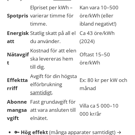
Elpriset per kWh –
Kan vara 10–500
Spotpris
varierar timme för
öre/kWh (eller
timme.
ibland negativt!)
Energisk
Statlig skatt på all el
Ca 43 öre/kWh
att
du använder.
(2024)
Kostnad för att elen
Nätavgif
Oftast 15–50
ska levereras hem
t
öre/kWh
till dig.
Avgift för din högsta
Effektta
Ex: 80 kr per kW och
elförbrukning
rriff
månad
samtidigt
.
Abonne
Fast grundavgift för
Villa ca 5 000–10
mangsa
att vara ansluten till
000 kr/år
vgift
elnätet.
🔑
Hög effekt
(många apparater samtidigt) →