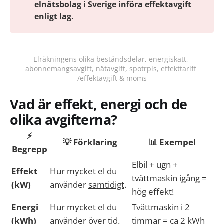
elnätsbolag i Sverige införa effektavgift 
enligt lag.
Elräkningens olika beståndsdelar, energiskatt, 
abonnemangsavgift, nätavgift, spotrpis, effekttariff 
/effektavgift & moms
Vad är effekt, energi och de
olika avgifterna?
⚡
💡 Förklaring
📊 Exempel
Begrepp
Elbil + ugn +
Effekt
Hur mycket el du
tvättmaskin igång =
(kW)
använder
samtidigt
.
hög effekt!
Energi
Hur mycket el du
Tvättmaskin i 2
(kWh)
använder
över tid
.
timmar = ca 2 kWh