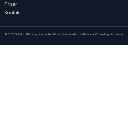
Priser
Kontakt
© 2024 Solaiko. Alla rättigheter förbehållna. | Certifierade installatörer • ROT-avdrag • Garantier