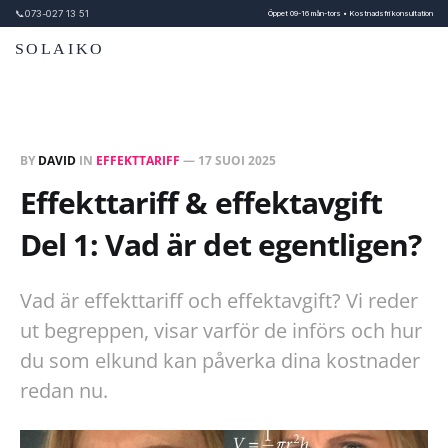
📞
073-027 13 51
Öppet 09-16 mån-tors • Kostnadsfri konsultation
SOLAIKO
BY
DAVID
IN
EFFEKTTARIFF
—
17 SUOI 2025
Effekttariff & effektavgift
Del 1: Vad är det egentligen?
Vad är effekttariff och effektavgift? Vi reder
ut begreppen, visar varför de införs och hur
du som elkund kan påverka dina kostnader
redan nu.