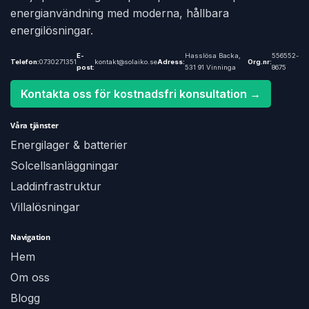
energianvändning med moderna, hållbara
energilösningar.
E-
Hasslösa Backa,
556552-
Telefon:
0730271351
kontakt@solaiko.se
Adress:
Org.nr:
post:
531 91 Vinninga
8675
Kontakta oss för kostnadsfri konsultation →
Våra tjänster
Energilager & batterier
Solcellsanläggningar
Laddinfrastruktur
Villalösningar
Navigation
Hem
Om oss
Blogg