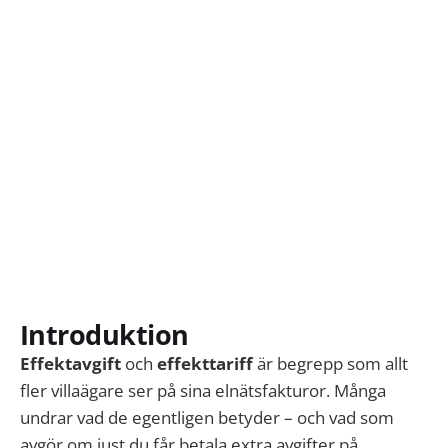
syns på elräkningen 
Introduktion
Effektavgift
och
effekttariff
är begrepp som allt
fler villaägare ser på sina elnätsfakturor. Många
undrar vad de egentligen betyder – och vad som
avgör om just du får betala extra avgifter på