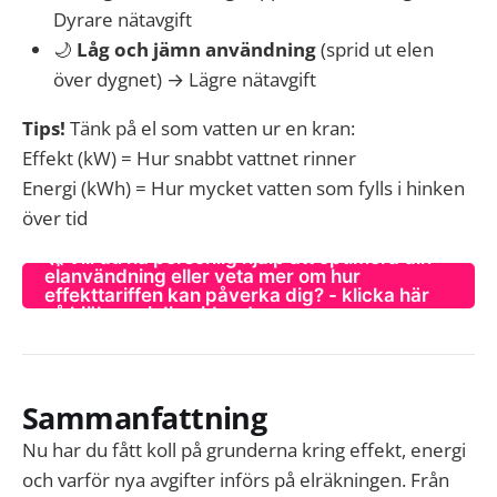
Dyrare nätavgift
🌙
Låg och jämn användning
(sprid ut elen
över dygnet) → Lägre nätavgift
Tips!
Tänk på el som vatten ur en kran:
Effekt (kW) = Hur snabbt vattnet rinner
Energi (kWh) = Hur mycket vatten som fylls i hinken
över tid
🚀 Vill du ha personlig hjälp att optimera din
elanvändning eller veta mer om hur
effekttariffen kan påverka dig? - klicka här
så hjälper vi dig vidare!
Sammanfattning
Nu har du fått koll på grunderna kring effekt, energi
och varför nya avgifter införs på elräkningen. Från