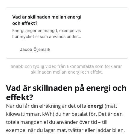
Vad är skillnaden mellan energi
och effekt?
Energi anger en mängd, exempelvis
hur mycket el som används under
en timme. Effekt avser hur mycket
energi som används per tidsenhet.
Jacob Öljemark
Snabb och tydlig video från Ekonomifakta som förklarar 
skillnaden mellan energi och effekt.
Vad är skillnaden på energi och
effekt?
När du får din elräkning är det ofta
energi
(mätt i
kilowattimmar, kWh) du har betalat för. Det är den
totala mängden el du använder över tid – till
exempel när du lagar mat, tvättar eller laddar bilen.