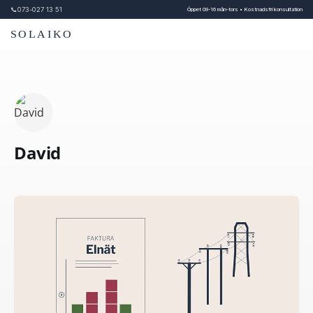
📞
073-027 13 51
Öppet 09-16 mån-tors • Kostnadsfri konsultation
SOLAIKO
David