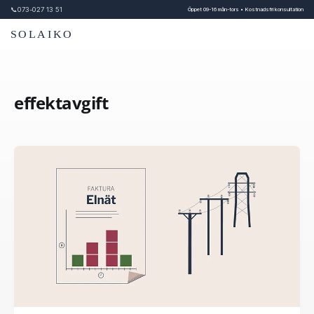
📞
073-027 13 51
Öppet 09-16 mån-tors • Kostnadsfri konsultation
SOLAIKO
effektavgift